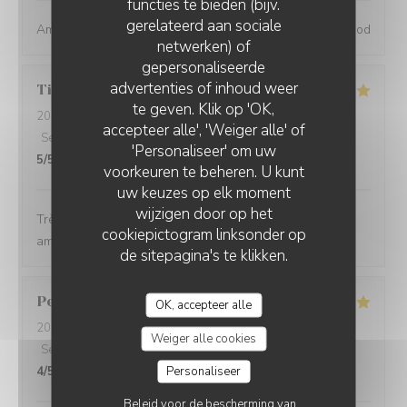
functies te bieden (bijv.
gerelateerd aan sociale
Amazing place, excellent service and great wine and food
netwerken) of
gepersonaliseerde
advertenties of inhoud weer
Tiphaine
B
te geven. Klik op 'OK,
2024-05-31
- 20:30 - Gasten 2
accepteer alle', 'Weiger alle' of
Service
:
5
/5
Atmosfeer
:
5
/5
Keuken
:
5
/5
Kwaliteit / Prijs
:
'Personaliseer' om uw
5
/5
voorkeuren te beheren. U kunt
uw keuzes op elk moment
wijzigen door op het
Très bonnes bouteilles, produits de super qualité,
cookiepictogram linksonder op
ambiance cosy et animée
de sitepagina's te klikken.
Perrine
L
OK, accepteer alle
2024-05-30
- 19:30 - Gasten 4
Weiger alle cookies
Service
:
5
/5
Atmosfeer
:
4
/5
Keuken
:
5
/5
Kwaliteit / Prijs
:
Personaliseer
4
/5
Beleid voor de bescherming van