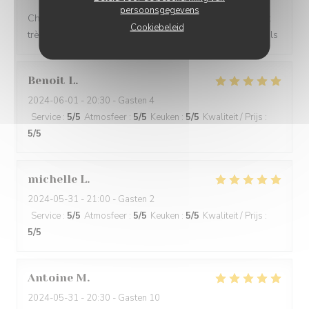
persoonsgegevens
Chouette lieu. La planche de charcuterie + Fromage est
Cookiebeleid
très copieuse et les vins sont très bons. De bons conseils
Benoit
L
2024-06-01
- 20:30 - Gasten 4
Service
:
5
/5
Atmosfeer
:
5
/5
Keuken
:
5
/5
Kwaliteit / Prijs
:
5
/5
michelle
L
2024-05-31
- 21:00 - Gasten 2
Service
:
5
/5
Atmosfeer
:
5
/5
Keuken
:
5
/5
Kwaliteit / Prijs
:
5
/5
Antoine
M
2024-05-31
- 20:30 - Gasten 10