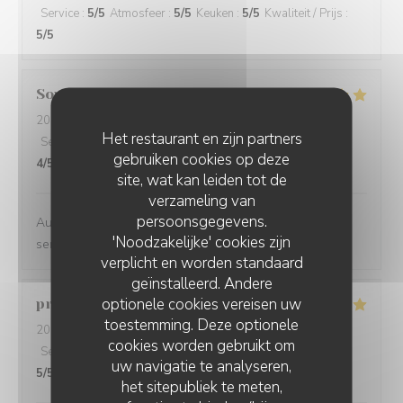
Service
:
5
/5
Atmosfeer
:
5
/5
Keuken
:
5
/5
Kwaliteit / Prijs
:
5
/5
Sophie
S
2024-06-04
- 19:00 - Gasten 2
Het restaurant en zijn partners
Service
:
4
/5
Atmosfeer
:
5
/5
Keuken
:
4
/5
Kwaliteit / Prijs
:
gebruiken cookies op deze
4
/5
site, wat kan leiden tot de
verzameling van
persoonsgegevens.
Au top !! Belle carte des vins , nourriture très bonne,
'Noodzakelijke' cookies zijn
service sympa :)
verplicht en worden standaard
geïnstalleerd. Andere
optionele cookies vereisen uw
pranat
P
toestemming. Deze optionele
2024-06-06
- 20:00 - Gasten 3
cookies worden gebruikt om
Service
:
5
/5
Atmosfeer
:
5
/5
Keuken
:
5
/5
Kwaliteit / Prijs
:
uw navigatie te analyseren,
5
/5
het sitepubliek te meten,