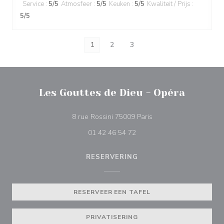
Service
:
5
/5
Atmosfeer
:
5
/5
Keuken
:
5
/5
Kwaliteit / Prijs
:
5
/5
1
2
3
Les Gouttes de Dieu - Opéra
((opent in een nieuw v
8 rue Rossini 75009 Paris
01 42 46 54 72
RESERVERING
RESERVEER EEN TAFEL
PRIVATISERING