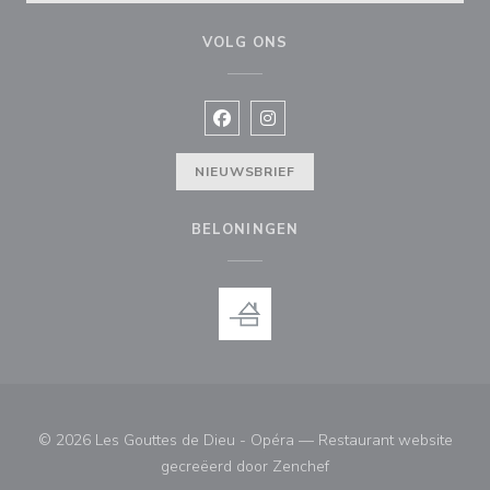
VOLG ONS
Facebook ((opent in een nieuw vens
Instagram ((opent in een nieu
NIEUWSBRIEF
BELONINGEN
© 2026 Les Gouttes de Dieu - Opéra — Restaurant website
((opent in een nieuw ve
gecreëerd door
Zenchef