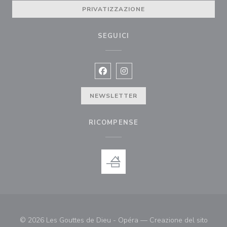
PRIVATIZZAZIONE
SEGUICI
Facebook ((apre una nuova finestra)
Instagram ((apre una nuova fi
NEWSLETTER
RICOMPENSE
© 2026 Les Gouttes de Dieu - Opéra — Creazione del sito