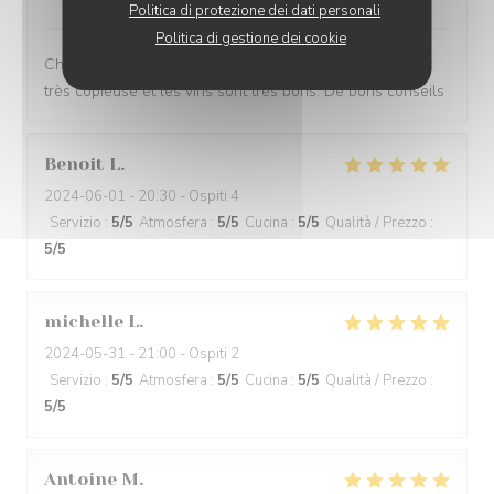
Politica di protezione dei dati personali
Politica di gestione dei cookie
Chouette lieu. La planche de charcuterie + Fromage est
très copieuse et les vins sont très bons. De bons conseils
Benoit
L
2024-06-01
- 20:30 - Ospiti 4
Servizio
:
5
/5
Atmosfera
:
5
/5
Cucina
:
5
/5
Qualità / Prezzo
:
5
/5
michelle
L
2024-05-31
- 21:00 - Ospiti 2
Servizio
:
5
/5
Atmosfera
:
5
/5
Cucina
:
5
/5
Qualità / Prezzo
:
5
/5
Antoine
M