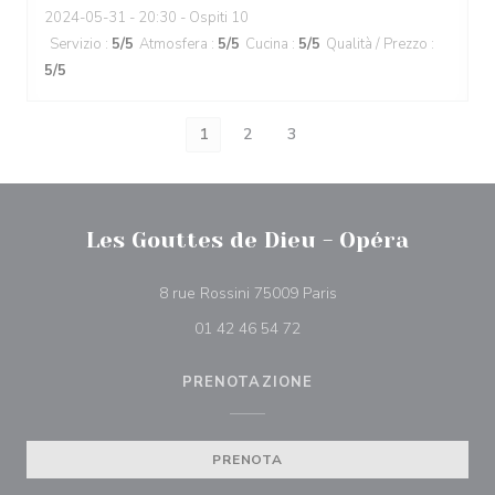
2024-05-31
- 20:30 - Ospiti 10
Servizio
:
5
/5
Atmosfera
:
5
/5
Cucina
:
5
/5
Qualità / Prezzo
:
5
/5
1
2
3
Les Gouttes de Dieu - Opéra
((apre una nuova finest
8 rue Rossini 75009 Paris
01 42 46 54 72
PRENOTAZIONE
PRENOTA