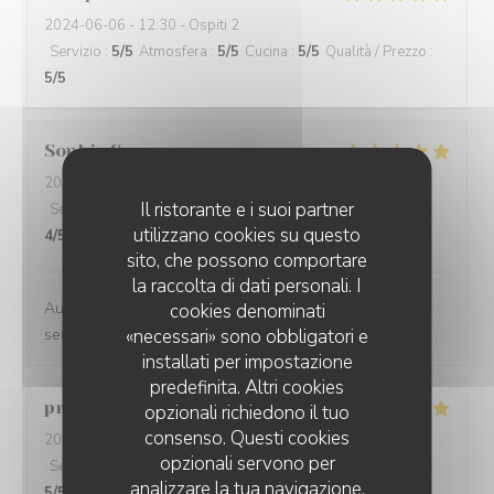
2024-06-06
- 12:30 - Ospiti 2
Servizio
:
5
/5
Atmosfera
:
5
/5
Cucina
:
5
/5
Qualità / Prezzo
:
5
/5
Sophie
S
2024-06-04
- 19:00 - Ospiti 2
Il ristorante e i suoi partner
Servizio
:
4
/5
Atmosfera
:
5
/5
Cucina
:
4
/5
Qualità / Prezzo
:
utilizzano cookies su questo
4
/5
sito, che possono comportare
la raccolta di dati personali. I
Au top !! Belle carte des vins , nourriture très bonne,
cookies denominati
«necessari» sono obbligatori e
service sympa :)
installati per impostazione
predefinita. Altri cookies
pranat
P
opzionali richiedono il tuo
consenso. Questi cookies
2024-06-06
- 20:00 - Ospiti 3
opzionali servono per
Servizio
:
5
/5
Atmosfera
:
5
/5
Cucina
:
5
/5
Qualità / Prezzo
:
analizzare la tua navigazione,
5
/5