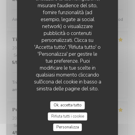
misurare l'audience del sito,
fornire funzionalità (ad
esempio, legate ai social
Amazing place, excellent service and great wine and food
network) o visualizzare
pubblicità o contenuti
Tiphaine
B
personalizzati. Clicca su
'Accetta tutto', 'Rifiuta tutto' o
2024-05-31
- 20:30 - Ospiti 2
'Personalizza' per gestire le
Servizio
:
5
/5
Atmosfera
:
5
/5
Cucina
:
5
/5
Qualità / Prezzo
:
tue preferenze. Puoi
5
/5
modificare le tue scelte in
qualsiasi momento cliccando
sull'icona del cookie in basso a
Très bonnes bouteilles, produits de super qualité,
sinistra delle pagine del sito.
ambiance cosy et animée
Ok, accetta tutto
Perrine
L
Rifiuta tutti i cookie
2024-05-30
- 19:30 - Ospiti 4
Servizio
:
5
/5
Atmosfera
:
4
/5
Cucina
:
5
/5
Qualità / Prezzo
:
Personalizza
4
/5