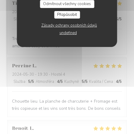
Tiphaine
B
Odmítnout všechny cookies
2024-05-31
- 20:30 - Hosté 2
Přizpůsobit
Služba
:
5
/5
Atmosféra
:
5
/5
Kuchyně
:
5
/5
Kvalita / Cena
:
5
/5
Zásady ochrany osobních údajů
undefined
Très bonnes bouteilles, produits de super qualité,
ambiance cosy et animée
Perrine
L
2024-05-30
- 19:30 - Hosté 4
Služba
:
5
/5
Atmosféra
:
4
/5
Kuchyně
:
5
/5
Kvalita / Cena
:
4
/5
Chouette lieu. La planche de charcuterie + Fromage est
très copieuse et les vins sont très bons. De bons conseils
Benoit
L