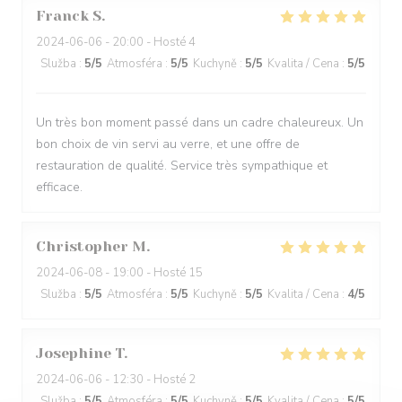
Franck
S
2024-06-06
- 20:00 - Hosté 4
Služba
:
5
/5
Atmosféra
:
5
/5
Kuchyně
:
5
/5
Kvalita / Cena
:
5
/5
Un très bon moment passé dans un cadre chaleureux. Un
bon choix de vin servi au verre, et une offre de
restauration de qualité. Service très sympathique et
efficace.
Christopher
M
2024-06-08
- 19:00 - Hosté 15
Služba
:
5
/5
Atmosféra
:
5
/5
Kuchyně
:
5
/5
Kvalita / Cena
:
4
/5
Josephine
T
2024-06-06
- 12:30 - Hosté 2
Služba
:
5
/5
Atmosféra
:
5
/5
Kuchyně
:
5
/5
Kvalita / Cena
:
5
/5