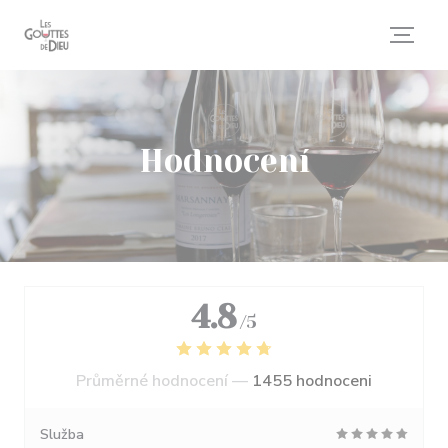
Panel pro správu cookies
Hodnocení
4.8
/5
Průměrné hodnocení —
1455 hodnoceni
Služba