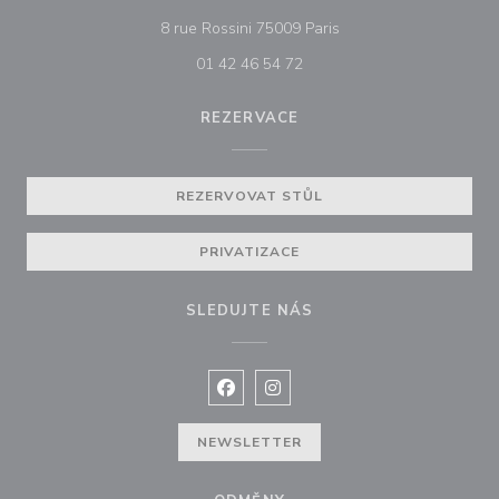
((otevře se v novém ok
8 rue Rossini 75009 Paris
01 42 46 54 72
REZERVACE
REZERVOVAT STŮL
PRIVATIZACE
SLEDUJTE NÁS
Facebook ((otevře se v novém okně
Instagram ((otevře se v nové
NEWSLETTER