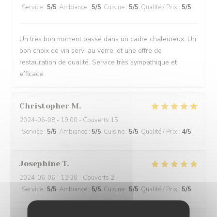
Service
:
5
/5
Ambiance
:
5
/5
Cuisine
:
5
/5
Qualité / Prix
:
5
/5
Un très bon moment passé dans un cadre chaleureux. Un
bon choix de vin servi au verre, et une offre de
restauration de qualité. Service très sympathique et
efficace.
Christopher
M
2024-06-08
- 19:00 - Couverts 15
Service
:
5
/5
Ambiance
:
5
/5
Cuisine
:
5
/5
Qualité / Prix
:
4
/5
Josephine
T
2024-06-06
- 12:30 - Couverts 2
Service
:
5
/5
Ambiance
:
5
/5
Cuisine
:
5
/5
Qualité / Prix
:
5
/5