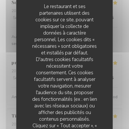
Sophie
S
Le restaurant et ses
2024-06-04
- 19:00 - Couverts 2
partenaires utilisent des
Service
:
4
/5
Ambiance
:
5
/5
Cuisine
:
4
/5
Qualité / Prix
:
4
/5
cookies sur ce site, pouvant
impliquer la collecte de
données à caractère
Au top !! Belle carte des vins , nourriture très bonne,
personnel. Les cookies dits «
service sympa :)
nécessaires » sont obligatoires
et installés par défaut.
D'autres cookies facultatifs
pranat
P
nécessitent votre
2024-06-06
- 20:00 - Couverts 3
consentement. Ces cookies
Service
:
5
/5
Ambiance
:
5
/5
Cuisine
:
5
/5
Qualité / Prix
:
5
/5
facultatifs servent à analyser
votre navigation, mesurer
l'audience du site, proposer
Amazing place, excellent service and great wine and food
des fonctionnalités (ex : en lien
avec les réseaux sociaux) ou
afficher des publicités ou
Tiphaine
B
contenus personnalisés.
2024-05-31
- 20:30 - Couverts 2
Cliquez sur « Tout accepter », «