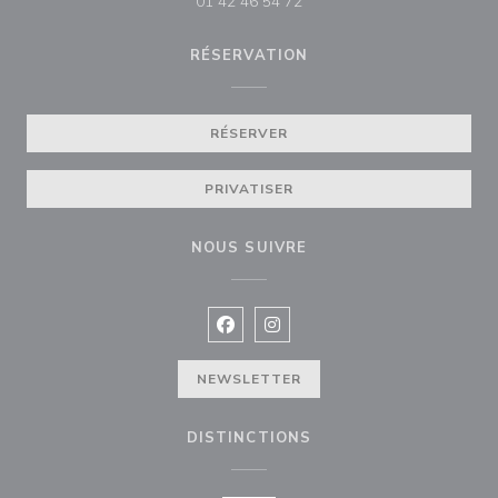
01 42 46 54 72
RÉSERVATION
RÉSERVER
PRIVATISER
NOUS SUIVRE
Facebook ((ouvre une nouvelle fenê
Instagram ((ouvre une nouvell
NEWSLETTER
DISTINCTIONS