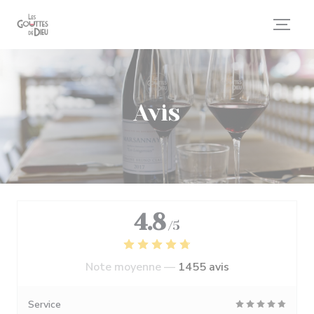
Personnalisation de vos choix en matière de cookies
Avis
4.8
/5
Note moyenne —
1455 avis
Service