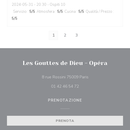
2024-05-31
- 20:30 - Ospiti 10
Servizio
:
5
/5
Atmosfera
:
5
/5
Cucina
:
5
/5
Qualità / Prezzo
:
5
/5
1
2
3
Les Gouttes de Dieu - Opéra
((apre una nuova finest
8 rue Rossini 75009 Paris
01 42 46 54 72
PRENOTAZIONE
PRENOTA