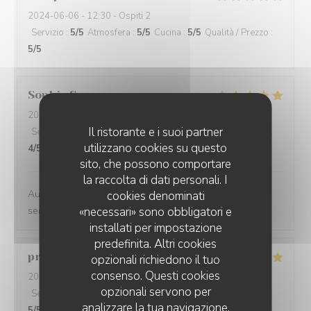
2024-06-06
- 12:30 - Ospiti 2
Servizio
:
5
/5
Atmosfera
:
5
/5
Cucina
:
5
/5
Qualità / Prezzo
:
5
/5
Sophie
S
2024-06-04
- 19:00 - Ospiti 2
Il ristorante e i suoi partner
Servizio
:
4
/5
Atmosfera
:
5
/5
Cucina
:
4
/5
Qualità / Prezzo
:
utilizzano cookies su questo
4
/5
sito, che possono comportare
la raccolta di dati personali. I
Au top !! Belle carte des vins , nourriture très bonne,
cookies denominati
«necessari» sono obbligatori e
service sympa :)
installati per impostazione
predefinita. Altri cookies
pranat
P
opzionali richiedono il tuo
consenso. Questi cookies
2024-06-06
- 20:00 - Ospiti 3
opzionali servono per
Servizio
:
5
/5
Atmosfera
:
5
/5
Cucina
:
5
/5
Qualità / Prezzo
:
analizzare la tua navigazione,
5
/5