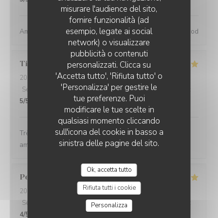
misurare l'audience del sito,
fornire funzionalità (ad
esempio, legate ai social
Amazing place, excellent service and great wine and food
network) o visualizzare
pubblicità o contenuti
Tiphaine
B
personalizzati. Clicca su
'Accetta tutto', 'Rifiuta tutto' o
2024-05-31
- 20:30 - Ospiti 2
'Personalizza' per gestire le
Servizio
:
5
/5
Atmosfera
:
5
/5
Cucina
:
5
/5
Qualità / Prezzo
:
tue preferenze. Puoi
5
/5
modificare le tue scelte in
qualsiasi momento cliccando
sull'icona del cookie in basso a
Très bonnes bouteilles, produits de super qualité,
sinistra delle pagine del sito.
ambiance cosy et animée
Ok, accetta tutto
Perrine
L
Rifiuta tutti i cookie
2024-05-30
- 19:30 - Ospiti 4
Servizio
:
5
/5
Atmosfera
:
4
/5
Cucina
:
5
/5
Qualità / Prezzo
:
Personalizza
4
/5