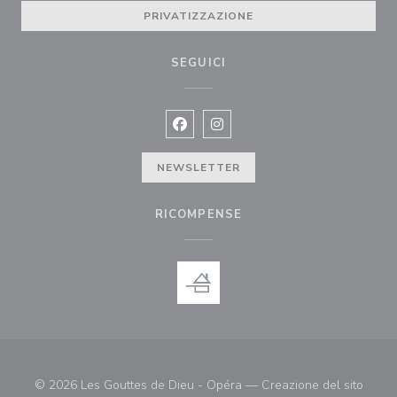
PRIVATIZZAZIONE
SEGUICI
Facebook ((apre una nuova finestra)
Instagram ((apre una nuova fi
NEWSLETTER
RICOMPENSE
© 2026 Les Gouttes de Dieu - Opéra — Creazione del sito