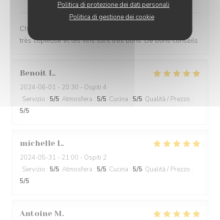
Politica di protezione dei dati personali
Politica di gestione dei cookie
Chouette lieu. La planche de charcuterie + Fromage est
très copieuse et les vins sont très bons. De bons conseils
Benoit
L
2024-06-01
- 20:30 - Ospiti 4
Servizio
:
5
/5
Atmosfera
:
5
/5
Cucina
:
5
/5
Qualità / Prezzo
:
5
/5
michelle
L
2024-05-31
- 21:00 - Ospiti 2
Servizio
:
5
/5
Atmosfera
:
5
/5
Cucina
:
5
/5
Qualità / Prezzo
:
5
/5
Antoine
M