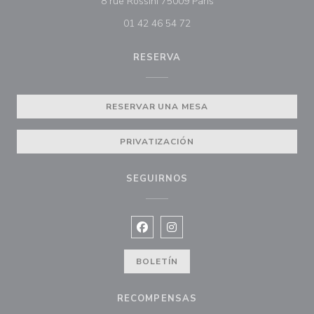
((abre en una nueva v
8 rue Rossini 75009 Paris
01 42 46 54 72
RESERVA
RESERVAR UNA MESA
PRIVATIZACIÓN
SEGUIRNOS
Facebook ((abre en una nueva vent
Instagram ((abre en una nuev
BOLETÍN
RECOMPENSAS