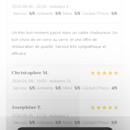
2024-06-06
- 20:00 - Invitados 4
Servicio
:
5
/5
Ambiente
:
5
/5
Menú
:
5
/5
Calidad / Precio
:
5
/5
Un très bon moment passé dans un cadre chaleureux. Un
bon choix de vin servi au verre, et une offre de
restauration de qualité. Service très sympathique et
efficace.
Christopher
M
2024-06-08
- 19:00 - Invitados 15
Servicio
:
5
/5
Ambiente
:
5
/5
Menú
:
5
/5
Calidad / Precio
:
4
/5
Josephine
T
2024-06-06
- 12:30 - Invitados 2
Servicio
:
5
/5
Ambiente
:
5
/5
Menú
:
5
/5
Calidad / Precio
:
5
/5