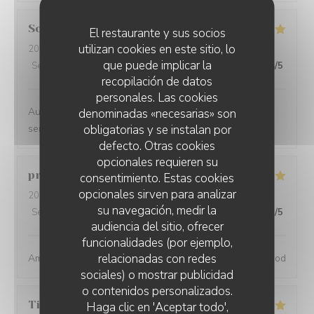
Sophie
S
El restaurante y sus socios
utilizan cookies en este sitio, lo
2024-06-04
- 19:00 - Invitados 2
que puede implicar la
Servicio
:
4
/5
Ambiente
:
5
/5
Menú
:
4
/5
Calidad / Precio
:
4
/5
recopilación de datos
personales. Las cookies
Au top !! Belle carte des vins , nourriture très bonne,
denominadas «necesarias» son
obligatorias y se instalan por
service sympa :)
defecto. Otras cookies
opcionales requieren su
pranat
P
consentimiento. Estas cookies
opcionales sirven para analizar
2024-06-06
- 20:00 - Invitados 3
su navegación, medir la
Servicio
:
5
/5
Ambiente
:
5
/5
Menú
:
5
/5
Calidad / Precio
:
5
/5
audiencia del sitio, ofrecer
funcionalidades (por ejemplo,
relacionadas con redes
Amazing place, excellent service and great wine and food
sociales) o mostrar publicidad
o contenidos personalizados.
Tiphaine
B
Haga clic en 'Aceptar todo',