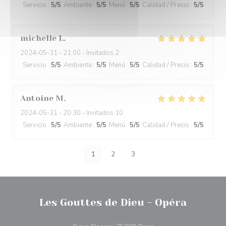
Servicio
:
5
/5
Ambiente
:
5
/5
Menú
:
5
/5
Calidad / Precio
:
5
/5
michelle
L
2024-05-31
- 21:00 - Invitados 2
Servicio
:
5
/5
Ambiente
:
5
/5
Menú
:
5
/5
Calidad / Precio
:
5
/5
Antoine
M
2024-05-31
- 20:30 - Invitados 10
Servicio
:
5
/5
Ambiente
:
5
/5
Menú
:
5
/5
Calidad / Precio
:
5
/5
1
2
3
Les Gouttes de Dieu - Opéra