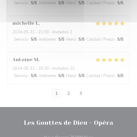
Servicio
:
5
/5
Ambiente
:
5
/5
Menú
:
5
/5
Calidad / Precio
:
5
/5
michelle
L
2024-05-31
- 21:00 - Invitados 2
Servicio
:
5
/5
Ambiente
:
5
/5
Menú
:
5
/5
Calidad / Precio
:
5
/5
Antoine
M
2024-05-31
- 20:30 - Invitados 10
Servicio
:
5
/5
Ambiente
:
5
/5
Menú
:
5
/5
Calidad / Precio
:
5
/5
1
2
3
Les Gouttes de Dieu - Opéra