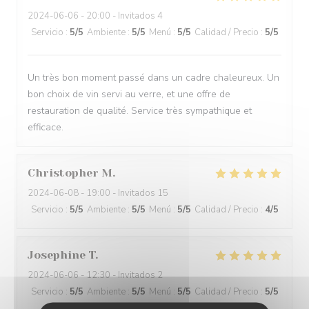
2024-06-06
- 20:00 - Invitados 4
Servicio
:
5
/5
Ambiente
:
5
/5
Menú
:
5
/5
Calidad / Precio
:
5
/5
Un très bon moment passé dans un cadre chaleureux. Un
bon choix de vin servi au verre, et une offre de
restauration de qualité. Service très sympathique et
efficace.
Christopher
M
2024-06-08
- 19:00 - Invitados 15
Servicio
:
5
/5
Ambiente
:
5
/5
Menú
:
5
/5
Calidad / Precio
:
4
/5
Josephine
T
2024-06-06
- 12:30 - Invitados 2
Servicio
:
5
/5
Ambiente
:
5
/5
Menú
:
5
/5
Calidad / Precio
:
5
/5