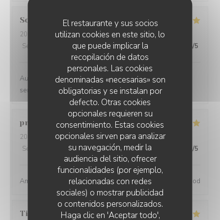
Sophie
S
El restaurante y sus socios
utilizan cookies en este sitio, lo
2024-06-04
- 19:00 - Invitados 2
que puede implicar la
Servicio
:
4
/5
Ambiente
:
5
/5
Menú
:
4
/5
Calidad / Precio
:
4
/5
recopilación de datos
personales. Las cookies
Au top !! Belle carte des vins , nourriture très bonne,
denominadas «necesarias» son
obligatorias y se instalan por
service sympa :)
defecto. Otras cookies
opcionales requieren su
pranat
P
consentimiento. Estas cookies
opcionales sirven para analizar
2024-06-06
- 20:00 - Invitados 3
su navegación, medir la
Servicio
:
5
/5
Ambiente
:
5
/5
Menú
:
5
/5
Calidad / Precio
:
5
/5
audiencia del sitio, ofrecer
funcionalidades (por ejemplo,
relacionadas con redes
Amazing place, excellent service and great wine and food
sociales) o mostrar publicidad
o contenidos personalizados.
Tiphaine
B
Haga clic en 'Aceptar todo',