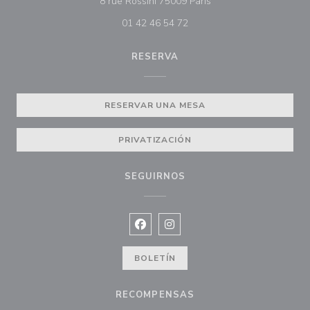
((abre en una nueva v
8 rue Rossini 75009 Paris
01 42 46 54 72
RESERVA
RESERVAR UNA MESA
PRIVATIZACIÓN
SEGUIRNOS
Facebook ((abre en una nueva vent
Instagram ((abre en una nuev
BOLETÍN
RECOMPENSAS