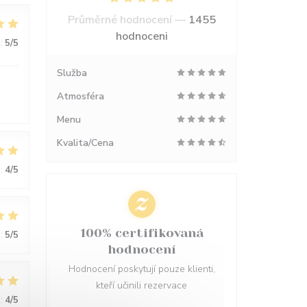
Průměrné hodnocení —
1455
hodnoceni
:
5
/5
Služba
Atmosféra
Menu
Kvalita/Cena
:
4
/5
100% certifikovaná
:
5
/5
hodnocení
Hodnocení poskytují pouze klienti,
kteří učinili rezervace
:
4
/5