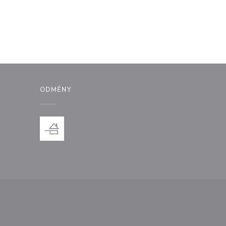
ODMĚNY
ém okně))
 v novém okně))
e se v novém okně))