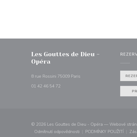
Les Gouttes de Dieu -
REZER
Opéra
((otevře se v novém okně))
8 rue Rossini 75009 Paris
REZE
01 42 46 54 72
PR
© 2026 Les Gouttes de Dieu - Opéra — Webové stránk
Odmítnutí odpovědnosti
PODMÍNKY POUŽITÍ
Zás
((otevře se v novém okně))
((otevře se v n