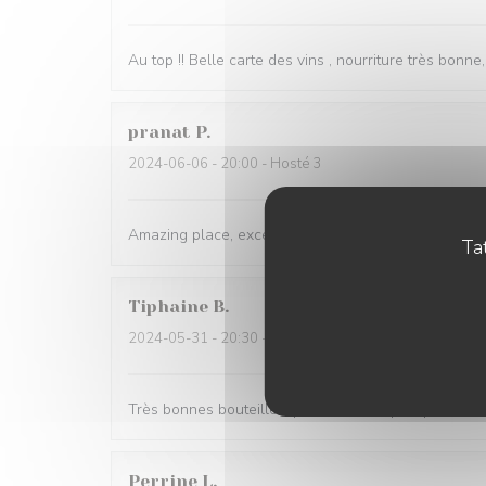
Au top !! Belle carte des vins , nourriture très bonne
pranat
P
2024-06-06
- 20:00 - Hosté 3
Amazing place, excellent service and great wine an
Tat
Tiphaine
B
2024-05-31
- 20:30 - Hosté 2
Très bonnes bouteilles, produits de super qualité, 
Perrine
L