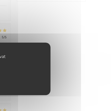
:
5
/5
ovat
:
5
/5