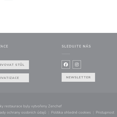
VACE
SLEDUJTE NÁS
RVOVAT STŮL
Facebook ((otevře se v nov
Instagram ((otevře se
NEWSLETTER
IVATIZACE
((otevře se v novém okně))
y restaurace byly vytvořeny
Zenchef
ady ochrany osobních údajů
Politika ohledně cookies
Pristupnost
ovém okně))
((otevře se v novém okně))
((otevře se v novém okně))
((otevř