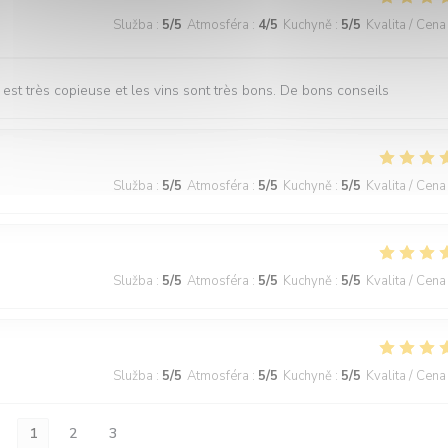
Služba
:
5
/5
Atmosféra
:
4
/5
Kuchyně
:
5
/5
Kvalita / Cena
est très copieuse et les vins sont très bons. De bons conseils
Služba
:
5
/5
Atmosféra
:
5
/5
Kuchyně
:
5
/5
Kvalita / Cena
Služba
:
5
/5
Atmosféra
:
5
/5
Kuchyně
:
5
/5
Kvalita / Cena
Služba
:
5
/5
Atmosféra
:
5
/5
Kuchyně
:
5
/5
Kvalita / Cena
1
2
3