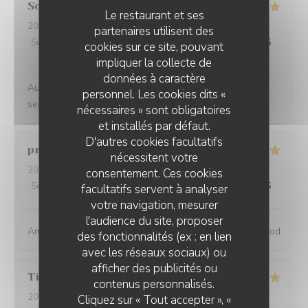
Sophie
S
Le restaurant et ses
2024-06-04
- 19:00 - Couverts 2
partenaires utilisent des
Service
:
4
/5
Ambiance
:
5
/5
Cuisine
:
4
/5
Qualité / Prix
:
4
/5
cookies sur ce site, pouvant
impliquer la collecte de
données à caractère
Au top !! Belle carte des vins , nourriture très bonne,
personnel. Les cookies dits «
service sympa :)
nécessaires » sont obligatoires
et installés par défaut.
D'autres cookies facultatifs
pranat
P
nécessitent votre
2024-06-06
- 20:00 - Couverts 3
consentement. Ces cookies
Service
:
5
/5
Ambiance
:
5
/5
Cuisine
:
5
/5
Qualité / Prix
:
5
/5
facultatifs servent à analyser
votre navigation, mesurer
l'audience du site, proposer
Amazing place, excellent service and great wine and food
des fonctionnalités (ex : en lien
avec les réseaux sociaux) ou
afficher des publicités ou
Tiphaine
B
contenus personnalisés.
2024-05-31
- 20:30 - Couverts 2
Cliquez sur « Tout accepter », «