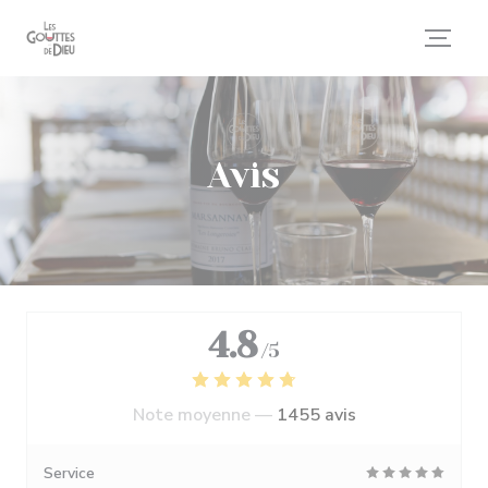
Personnalisation de vos choix en matière de cookies
Avis
4.8
/5
Note moyenne —
1455 avis
Service