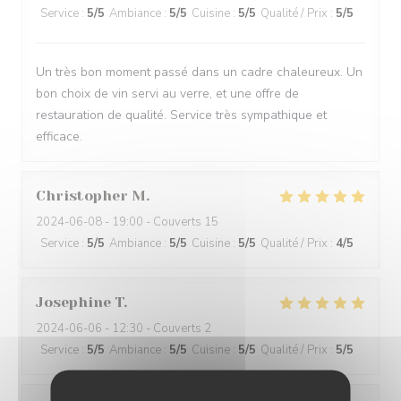
Service
:
5
/5
Ambiance
:
5
/5
Cuisine
:
5
/5
Qualité / Prix
:
5
/5
Un très bon moment passé dans un cadre chaleureux. Un
bon choix de vin servi au verre, et une offre de
restauration de qualité. Service très sympathique et
efficace.
Christopher
M
2024-06-08
- 19:00 - Couverts 15
Service
:
5
/5
Ambiance
:
5
/5
Cuisine
:
5
/5
Qualité / Prix
:
4
/5
Josephine
T
2024-06-06
- 12:30 - Couverts 2
Service
:
5
/5
Ambiance
:
5
/5
Cuisine
:
5
/5
Qualité / Prix
:
5
/5