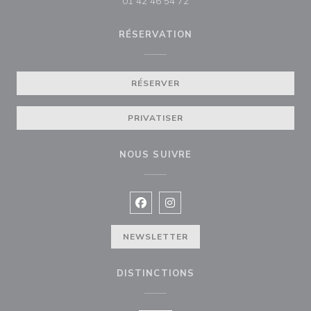
01 42 46 54 72
RÉSERVATION
RÉSERVER
PRIVATISER
NOUS SUIVRE
Facebook ((ouvre une nouvelle fenê
Instagram ((ouvre une nouvell
NEWSLETTER
DISTINCTIONS