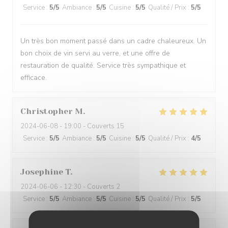
Service
:
5
/5
Ambiance
:
5
/5
Cuisine
:
5
/5
Qualité / Prix
:
5
/5
Un très bon moment passé dans un cadre chaleureux. Un
bon choix de vin servi au verre, et une offre de
restauration de qualité. Service très sympathique et
efficace.
Christopher
M
2024-06-08
- 19:00 - Couverts 15
Service
:
5
/5
Ambiance
:
5
/5
Cuisine
:
5
/5
Qualité / Prix
:
4
/5
Josephine
T
2024-06-06
- 12:30 - Couverts 2
Service
:
5
/5
Ambiance
:
5
/5
Cuisine
:
5
/5
Qualité / Prix
:
5
/5