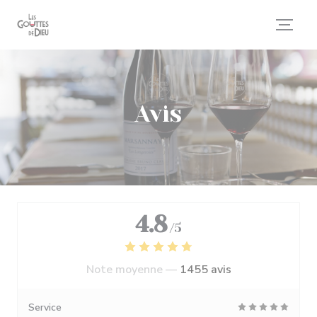
Personnalisation de vos choix en matière de cookies
Avis
4.8
/5
Note moyenne —
1455 avis
Service