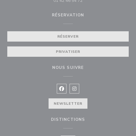
01 42 46 54 72
RÉSERVATION
RÉSERVER
PRIVATISER
NOUS SUIVRE
Facebook ((ouvre une nouvelle fenê
Instagram ((ouvre une nouvell
NEWSLETTER
DISTINCTIONS