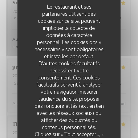
Sophie
S
Le restaurant et ses
2024-06-04
- 19:00 - Couverts 2
partenaires utilisent des
Service
:
4
/5
Ambiance
:
5
/5
Cuisine
:
4
/5
Qualité / Prix
:
4
/5
cookies sur ce site, pouvant
impliquer la collecte de
données à caractère
Au top !! Belle carte des vins , nourriture très bonne,
personnel. Les cookies dits «
service sympa :)
nécessaires » sont obligatoires
et installés par défaut.
D'autres cookies facultatifs
pranat
P
nécessitent votre
2024-06-06
- 20:00 - Couverts 3
consentement. Ces cookies
Service
:
5
/5
Ambiance
:
5
/5
Cuisine
:
5
/5
Qualité / Prix
:
5
/5
facultatifs servent à analyser
votre navigation, mesurer
l'audience du site, proposer
Amazing place, excellent service and great wine and food
des fonctionnalités (ex : en lien
avec les réseaux sociaux) ou
afficher des publicités ou
Tiphaine
B
contenus personnalisés.
2024-05-31
- 20:30 - Couverts 2
Cliquez sur « Tout accepter », «