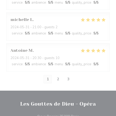
service
:
5
/5
ambience
:
5
/5
menu
:
5
/5
quality_price
:
5
/5
michelle
L
2024-05-31
- 21:00 - guests 2
service
:
5
/5
ambience
:
5
/5
menu
:
5
/5
quality_price
:
5
/5
Antoine
M
2024-05-31
- 20:30 - guests 10
service
:
5
/5
ambience
:
5
/5
menu
:
5
/5
quality_price
:
5
/5
1
2
3
Les Gouttes de Dieu - Opéra