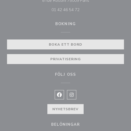
((öppnas i ett nytt fönst
8 rue Rossini 75009 Paris
01 42 46 54 72
BOKNING
BOKA ETT BORD
PRIVATISERING
FÖLJ OSS
Facebook ((öppnas i ett nytt fönste
Instagram ((öppnas i ett nytt 
NYHETSBREV
BELÖNINGAR