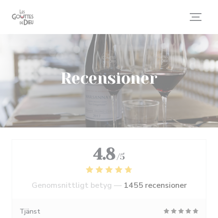
Cookie- hanteringspanel
Recensioner
4.8
/5
Genomsnittligt betyg —
1455 recensioner
Tjänst