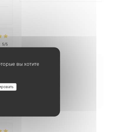
:
5
/5
оторые вы хотите
ировать
:
5
/5