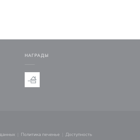
М
НАГРАДЫ
новом окне))
тся в новом окне))
 данных
Политика печенье
Доступность
ся в новом окне))
((открывается в новом окне))
((открывается в новом окне))