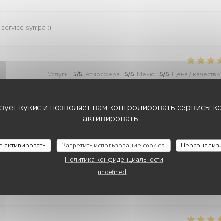
, service sympa :)
Услуги
:
5
/5
Атмосфера
:
5
/5
Меню
:
5
/5
Цена / качество
ьзует кукис и позволяет вам контролировать сервисы к
d food
активировать
се активировать
Запретить использование cookies
Персонализ
Услуги
:
5
/5
Атмосфера
:
5
/5
Меню
:
5
/5
Цена / качество
Политика конфиденциальности
undefined
ambiance cosy et animée