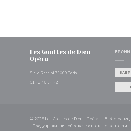
Les Gouttes de Dieu -
БРОНИ
Opéra
((открывается в новом окне
8 rue Rossini 75009 Paris
ЗАБР
01 42 46 54 72
© 2026 Les Gouttes de Dieu - Opéra — Веб-страни
Предупреждение об отказе от ответственности
((открывается в новом ок