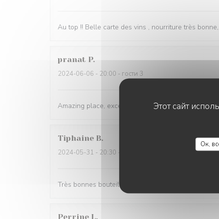
Au top !! Belle carte des vins , nourriture très bonne
pranat
P
2024-06-06
- 20:00 - гости 3
Этот сайт испол
Amazing place, excellent service and great wine an
Tiphaine
B
Ок, в
2024-05-31
- 20:30 - гости 2
Très bonnes bouteilles, produits de super qualité, 
Perrine
L