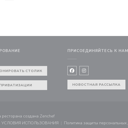
РОВАНИЕ
ПРИСОЕДИНЯЙТЕСЬ К НА
))
ОНИРОВАТЬ СТОЛИК
Facebook ((открывается в 
Instagram ((открывае
НОВОСТНАЯ РАССЫЛКА
ПРИВАТИЗАЦИИ
((открывается в новом окне))
ца ресторана создана
Zenchef
УСЛОВИЯ ИСПОЛЬЗОВАНИЯ
Политика защиты персональных
не))
((открывается в новом окне))
((открывает