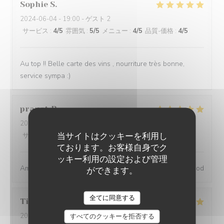
Sophie
S
2024-06-04
- 19:00 - ゲスト 2
サービス
:
4
/5
雰囲気
:
5
/5
メニュー
:
4
/5
品質-価格
:
4
/5
Au top !! Belle carte des vins , nourriture très bonne,
service sympa :)
pranat
P
2024-06-06
- 20:00 - ゲスト 3
当サイトはクッキーを利用し
サービス
:
5
/5
雰囲気
:
5
/5
メニュー
:
5
/5
品質-価格
:
5
/5
ております。お客様自身でク
ッキー利用の設定および管理
Amazing place, excellent service and great wine and food
ができます。
全てに同意する
Tiphaine
B
2024-05-31
- 20:30 - ゲスト 2
すべてのクッキーを拒否する