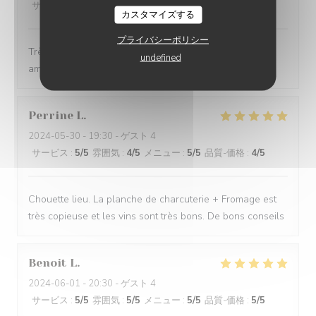
サービス
:
5
/5
雰囲気
:
5
/5
メニュー
:
5
/5
品質-価格
:
5
/5
カスタマイズする
プライバシーポリシー
Très bonnes bouteilles, produits de super qualité,
undefined
ambiance cosy et animée
Perrine
L
2024-05-30
- 19:30 - ゲスト 4
サービス
:
5
/5
雰囲気
:
4
/5
メニュー
:
5
/5
品質-価格
:
4
/5
Chouette lieu. La planche de charcuterie + Fromage est
très copieuse et les vins sont très bons. De bons conseils
Benoit
L
2024-06-01
- 20:30 - ゲスト 4
サービス
:
5
/5
雰囲気
:
5
/5
メニュー
:
5
/5
品質-価格
:
5
/5