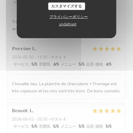
サービス
:
5
/5
雰囲気
:
5
/5
メニュー
:
5
/5
品質-価格
:
5
/5
カスタマイズする
プライバシーポリシー
Très bonnes bouteilles, produits de super qualité,
undefined
ambiance cosy et animée
Perrine
L
2024-05-30
- 19:30 - ゲスト 4
サービス
:
5
/5
雰囲気
:
4
/5
メニュー
:
5
/5
品質-価格
:
4
/5
Chouette lieu. La planche de charcuterie + Fromage est
très copieuse et les vins sont très bons. De bons conseils
Benoit
L
2024-06-01
- 20:30 - ゲスト 4
サービス
:
5
/5
雰囲気
:
5
/5
メニュー
:
5
/5
品質-価格
:
5
/5