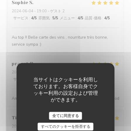
Sophie
S
2024-06-04
- 19:00 - ゲスト 2
サービス
:
4
/5
雰囲気
:
5
/5
メニュー
:
4
/5
品質-価格
:
4
/5
Au top !! Belle carte des vins , nourriture très bonne,
service sympa :)
pranat
P
2024-06-06
- 20:00 - ゲスト 3
当サイトはクッキーを利用し
サービス
:
5
/5
雰囲気
:
5
/5
メニュー
:
5
/5
品質-価格
:
5
/5
ております。お客様自身でク
ッキー利用の設定および管理
Amazing place, excellent service and great wine and food
ができます。
全てに同意する
Tiphaine
B
2024-05-31
- 20:30 - ゲスト 2
すべてのクッキーを拒否する