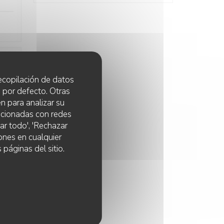
:
5
/5
 recopilación de datos
 por defecto. Otras
n para analizar su
lacionadas con redes
ar todo', 'Rechazar
ones en cualquier
 páginas del sitio.
:
5
/5