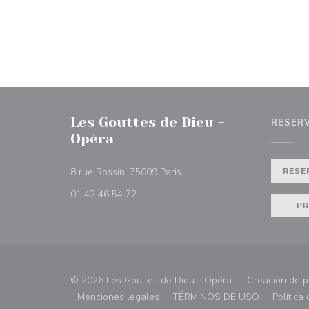
Les Gouttes de Dieu -
RESER
Opéra
((abre en una nueva ventana)
8 rue Rossini 75009 Paris
RESE
01 42 46 54 72
PR
© 2026 Les Gouttes de Dieu - Opéra — Creación de 
Menciones legales
TÉRMINOS DE USO
Política
((abre en una nueva ventana))
((abre en una nueva