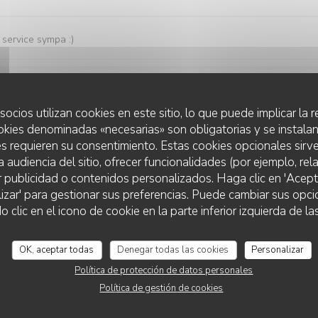
, service sympa :)
Servicio
:
5
/5
Ambiente
:
5
/5
Menú
:
5
/5
Calidad / Precio
socios utilizan cookies en este sitio, lo que puede implicar la
okies denominadas «necesarias» son obligatorias y se instalan
s requieren su consentimiento. Estas cookies opcionales sirve
d food
a audiencia del sitio, ofrecer funcionalidades (por ejemplo, re
r publicidad o contenidos personalizados. Haga clic en 'Acept
lizar' para gestionar sus preferencias. Puede cambiar sus opci
lic en el icono de cookie en la parte inferior izquierda de las
Servicio
:
5
/5
Ambiente
:
5
/5
Menú
:
5
/5
Calidad / Precio
OK, aceptar todas
Denegar todas las cookies
Personalizar
ambiance cosy et animée
Política de protección de datos personales
Política de gestión de cookies