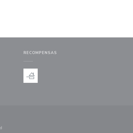
RECOMPENSAS
a ventana))
na nueva ventana))
ad
ntana))
e en una nueva ventana))