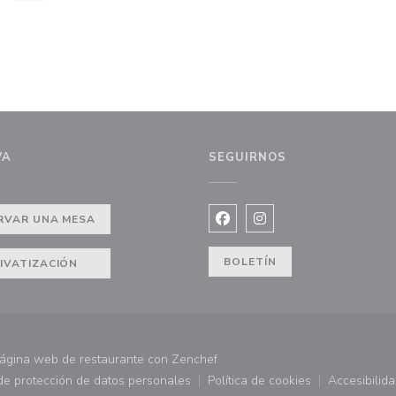
VA
SEGUIRNOS
)
RVAR UNA MESA
Facebook ((abre en una nuev
Instagram ((abre en u
BOLETÍN
IVATIZACIÓN
((abre en una nueva ventana))
página web de restaurante con
Zenchef
 de protección de datos personales
Política de cookies
Accesibilid
 ventana))
((abre en una nueva ventana))
((abre en una nueva ve
((abr