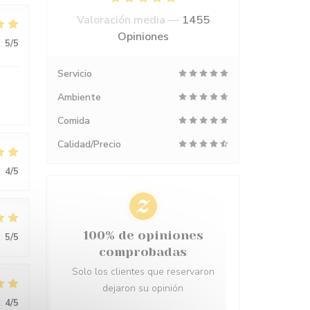
Valoración media —
1455
Opiniones
:
5
/5
Servicio
Ambiente
Comida
Calidad/Precio
:
4
/5
100% de opiniones
:
5
/5
comprobadas
Solo los clientes que reservaron
dejaron su opinión
:
4
/5